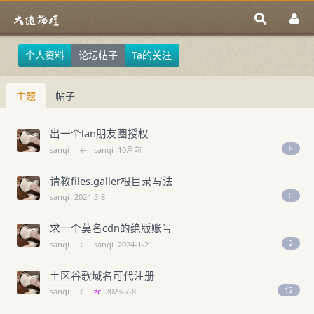
个人资料
论坛帖子
Ta的关注
主题
帖子
出一个lan朋友圈授权
6
sanqi
←
sanqi
10月前
请教files.galler根目录写法
0
sanqi
2024-3-8
求一个莫名cdn的绝版账号
2
sanqi
←
sanqi
2024-1-21
土区谷歌域名可代注册
12
sanqi
←
zc
2023-7-8