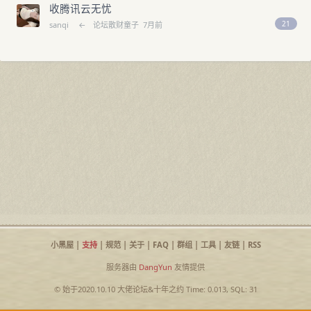
收腾讯云无忧
21
sanqi
←
论坛散财童子
7月前
小黑屋
|
支持
|
规范
|
关于
|
FAQ
|
群组
|
工具
|
友链
|
RSS
服务器由
DangYun
友情提供
© 始于2020.10.10
大佬论坛
&
十年之约
Time: 0.013, SQL: 31