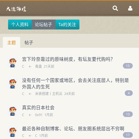
个人资料
论坛帖子
Ta的关注
主题
帖子
宫下玲奈靠过的原味树皮，有坛友要代购吗？
15
C
←
毒蛊
21天前
没有任何一个国家或地区，会去关注底层人，特别是
外国人的生死
4
C
←
米表搭建丨主机云
24天前
真实的日本社会
13
C
←
0x91
1月前
最近各种自制博客、论坛、朋友圈系统层出不穷啊
17
C
←
C
1月前