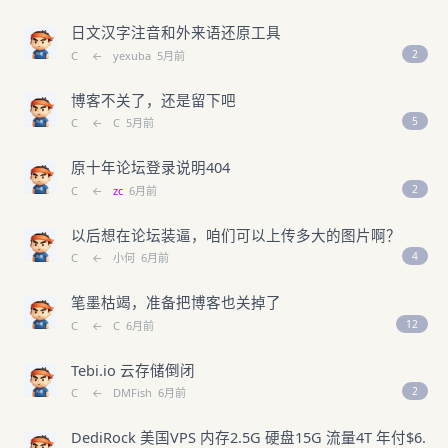
日文汉字注音和外来语还原工具
2
C
←
yexuba
5月前
博客不关了，还是留下吧
5
C
←
C
5月前
原十年论坛登录说明404
2
C
←
zc
6月前
以后想在论坛装逼，咱们可以上传多大的图片啊？
4
C
←
小何
6月前
笔墨枯竭，准备把博客也关掉了
12
C
←
C
6月前
Tebi.io 云存储倒闭
2
C
←
DMFish
6月前
DediRock 美国VPS 内存2.5G 硬盘15G 流量4T 年付$6.