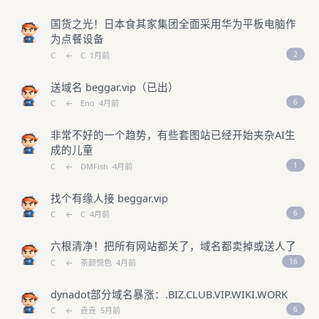
国货之光！日本食其家集团全面采用华为平板电脑作
为点餐设备
2
C
←
C
1月前
送域名 beggar.vip（已出）
6
C
←
Eno
4月前
非常不好的一个趋势，有些套图站已经开始夹杂AI生
成的儿童
1
C
←
DMFish
4月前
找个有缘人接 beggar.vip
6
C
←
C
4月前
六根清净！把所有网站都关了，域名都卖掉或送人了
16
C
←
茶颜悦色
4月前
dynadot部分域名暴涨：.BIZ.CLUB.VIP.WIKI.WORK
6
C
←
垚垚
5月前