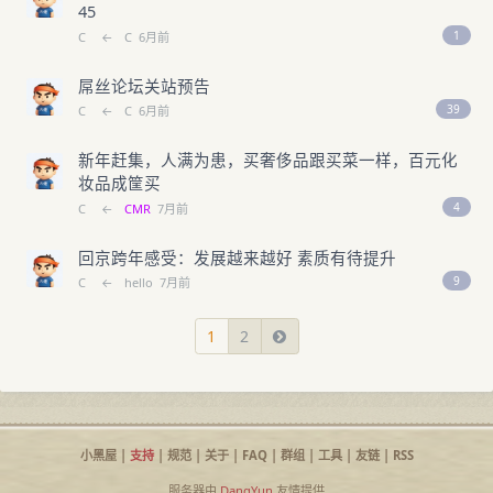
45
1
C
←
C
6月前
屌丝论坛关站预告
39
C
←
C
6月前
新年赶集，人满为患，买奢侈品跟买菜一样，百元化
妆品成筐买
4
C
←
CMR
7月前
回京跨年感受：发展越来越好 素质有待提升
9
C
←
hello
7月前
1
2
小黑屋
|
支持
|
规范
|
关于
|
FAQ
|
群组
|
工具
|
友链
|
RSS
服务器由
DangYun
友情提供