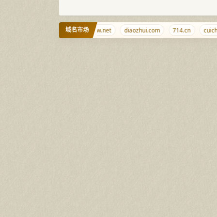
域名市场
ye.org
aizhaocha.com
iiww.net
diaozhui.com
714.cn
cuicha