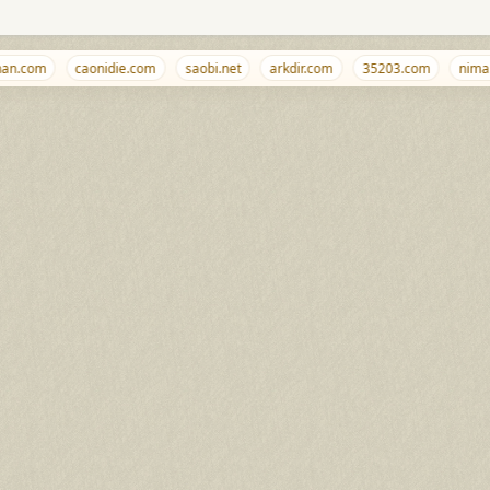
n.com
caonidie.com
saobi.net
arkdir.com
35203.com
nima.bi