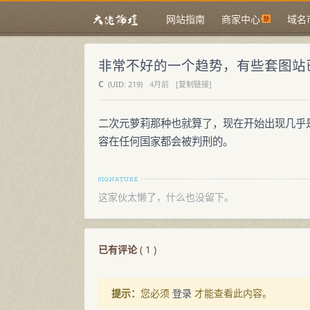
网站指南
商家中心
域名
非常不好的一个趋势，有些套图站
C
(
UID:
219)
4月前
[复制链接]
二次元萝莉那种也就算了，现在开始出现几乎
容在任何国家都会被判刑的。
这家伙太懒了，什么也没留下。
已有评论
(
1
)
提示：
您必须
登录
才能查看此内容。