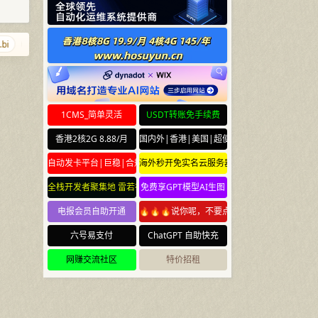
9.wales
Tiyumi.cn
cc.mba
metaverse.by
mofa.yun
g.cr
1CMS_简单灵活
USDT转账免手续费
香港2核2G 8.88/月
国内外|香港|美国|超便宜云服务器
自动发卡平台|巨稳|合规
海外秒开免实名云服务器
全栈开发者聚集地 雷若社区 leiruo.com
免费享GPT模型AI生图
电报会员自助开通
🔥🔥🔥说你呢，不要点🔥🔥🔥
六号易支付
ChatGPT 自助快充
网赚交流社区
特价招租