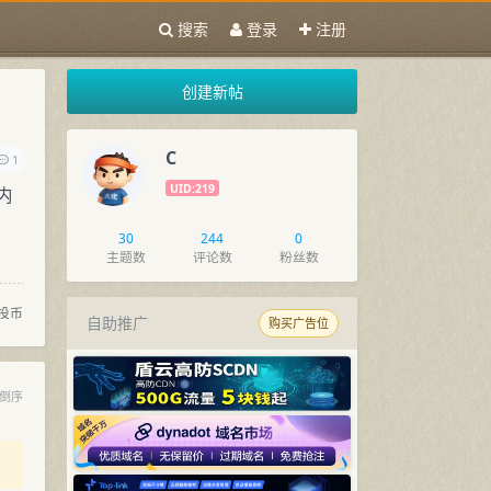
搜索
登录
注册
创建新帖
C
1
UID:219
内
30
244
0
主题数
评论数
粉丝数
投币
自助推广
购买广告位
倒序