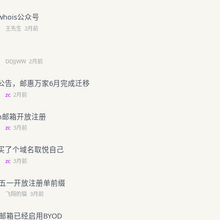
hois公众号
←
王先生
2月前
←
DDJJWW
2月前
公告，邮惠万家6月完成迁移
←
zc
2月前
eam邮箱开放注册
←
zc
3月前
买了个域名取悦自己
←
zc
3月前
邮五一开放注册单前缀
←
飞翔的猫
3月前
邮箱已经启用BYOD