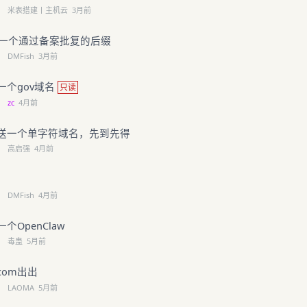
←
米表搭建丨主机云
3月前
年第一个通过备案批复的后缀
←
DMFish
3月前
一个gov域名
只读
←
zc
4月前
送一个单字符域名，先到先得
←
高启强
4月前
←
DMFish
4月前
个OpenClaw
←
毒蛊
5月前
com出出
←
LAOMA
5月前