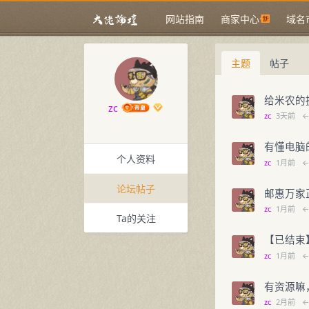
网站指南
商家中心
域名
主题
帖子
给米农的
zc
zc
3天前
有懂电脑
个人资料
zc
1月前
论坛帖子
邮惠万家
zc
1月前
Ta的关注
【已结束
zc
1月前
有资源嘛
zc
2月前