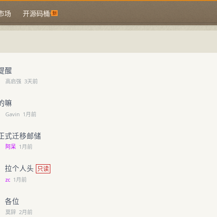
市场
开源码桶
提醒
←
高启强
3天前
的嘛
←
Gavin
1月前
正式迁移邮储
←
阿呆
1月前
】拉个人头
只读
←
zc
1月前
，各位
←
莫辞
2月前