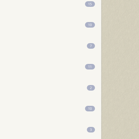
15
10
7
11
2
10
3