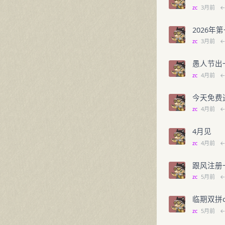
zc
3月前
2026
zc
3月前
愚人节出
zc
4月前
今天免费
zc
4月前
4月见
zc
4月前
跟风注册一
zc
5月前
临期双拼
zc
5月前