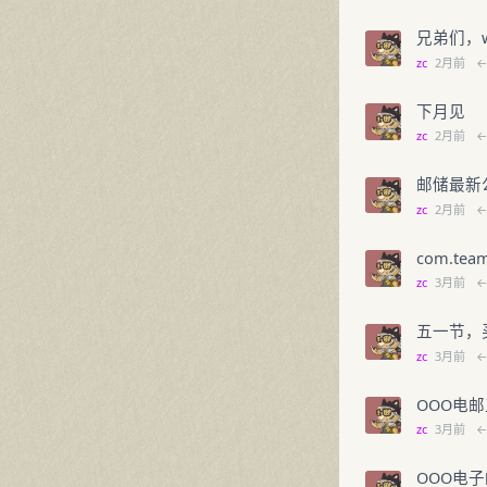
兄弟们，w
zc
2月前
下月见
zc
2月前
邮储最新
zc
2月前
com.t
zc
3月前
五一节，
zc
3月前
OOO电
zc
3月前
OOO电子