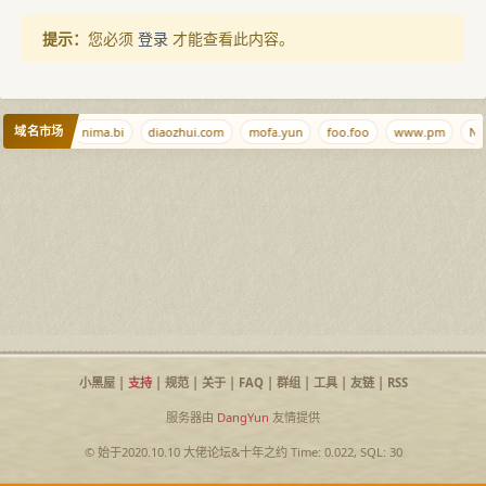
提示：
您必须
登录
才能查看此内容。
域名市场
yeye.org
nima.bi
diaozhui.com
mofa.yun
foo.foo
www.pm
Ne
小黑屋
|
支持
|
规范
|
关于
|
FAQ
|
群组
|
工具
|
友链
|
RSS
服务器由
DangYun
友情提供
© 始于2020.10.10
大佬论坛
&
十年之约
Time: 0.022, SQL: 30