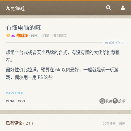
有懂电脑的嘛
zc
(
1996)
1月前
[复制链接]
601
21
想组个台式或者买个品牌的台式，有没有懂的大佬给推荐推
荐。
最好性价比拉满，预算在 6k 以内最好，一般就是玩一玩游
戏，偶尔用一用 PS 这些
email.ooo
收藏
投币
已有评论
(
21
)
只看楼主
倒序