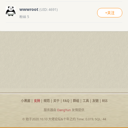
wwwroot
(UID: 4691)
+关注
粉丝 5
小黑屋
|
支持
|
规范
|
关于
|
FAQ
|
群组
|
工具
|
友链
|
RSS
服务器由
DangYun
友情提供
© 始于2020.10.10
大佬论坛
&
十年之约
Time: 0.019, SQL: 44