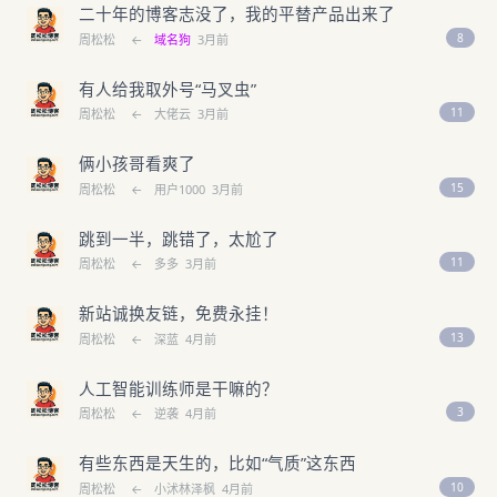
二十年的博客志没了，我的平替产品出来了
8
周松松
←
域名狗
3月前
有人给我取外号“马叉虫”
11
周松松
←
大佬云
3月前
俩小孩哥看爽了
15
周松松
←
用户1000
3月前
跳到一半，跳错了，太尬了
11
周松松
←
多多
3月前
新站诚换友链，免费永挂！
13
周松松
←
深蓝
4月前
人工智能训练师是干嘛的？
3
周松松
←
逆袭
4月前
有些东西是天生的，比如“气质”这东西
10
周松松
←
小沭林泽枫
4月前