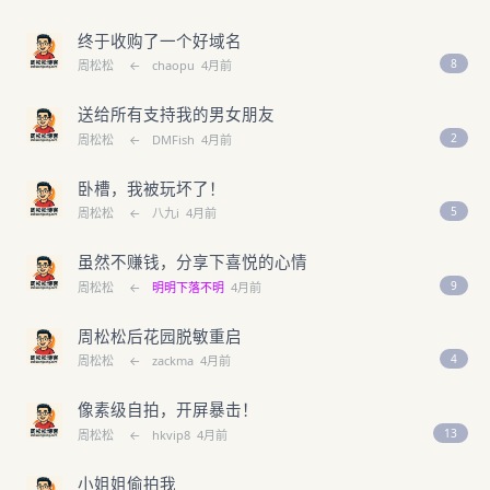
终于收购了一个好域名
8
周松松
←
chaopu
4月前
送给所有支持我的男女朋友
2
周松松
←
DMFish
4月前
卧槽，我被玩坏了！
5
周松松
←
八九i
4月前
虽然不赚钱，分享下喜悦的心情
9
周松松
←
明明下落不明
4月前
周松松后花园脱敏重启
4
周松松
←
zackma
4月前
像素级自拍，开屏暴击！
13
周松松
←
hkvip8
4月前
小姐姐偷拍我