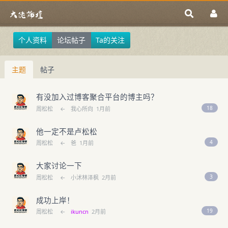
个人资料
论坛帖子
Ta的关注
主题
帖子
有没加入过博客聚合平台的博主吗？
18
周松松
←
我心所向
1月前
他一定不是卢松松
4
周松松
←
爸
1月前
大家讨论一下
3
周松松
←
小沭林泽枫
2月前
成功上岸！
19
周松松
←
ikuncn
2月前