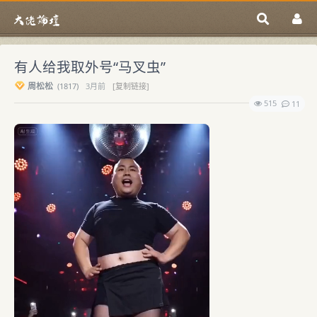
有人给我取外号“马叉虫”
周松松
(
1817)
3月前
[复制链接]
515
11