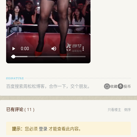
百度搜索周松松博客，合作一下，交个朋友。
收藏
投币
已有评论
(
11
)
只看楼主
倒序
提示：
您必须
登录
才能查看此内容。