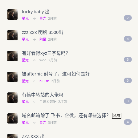
lucky.baby 出
2
星光
←
星光
2月前
zzz.xxx 明牌 3500出
4
星光
←
阿呆
2月前
有好看得xyz三字母吗？
5
星光
←
woo
2月前
被afternic 封号了，这可如何是好
5
星光
←
bluish
2月前
有搞中转站的大佬吗
3
星光
←
全球云数据
2月前
域名邮箱除了 飞书，企微，还有哪些选择？
私有
4
星光
←
星光
3月前
ZZZ.XXX 出