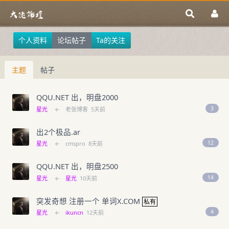
个人资料
论坛帖子
Ta的关注
主题
帖子
QQU.NET 出，明盘2000
3
星光
←
老张博客
5天前
出2个极品.ar
12
星光
←
cmspro
8天前
QQU.NET 出，明盘2500
14
星光
←
星光
10天前
突发奇想 注册一个 单词X.COM
私有
4
星光
←
ikuncn
12天前