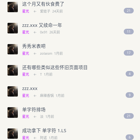
这个月又有伙食费了
21
星光
←
爱娃子
24天前
zzz.xxx 又续命一年
11
星光
←
0x91
26天前
秀秀米表吧
17
星光
←
zolaism
1月前
还有哪些类似这些怀旧页面项目
4
星光
←
T
1月前
zzz.xxx
9
星光
←
麻辣香锅
1月前
单字符排场
21
星光
←
淡
1月前
成功拿下 单字符 1.LS
6
星光
←
阿诺
1月前