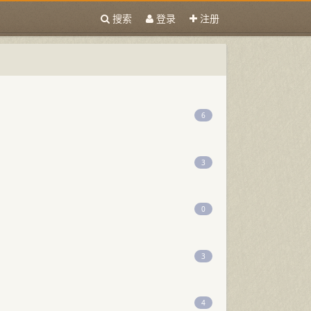
搜索
登录
注册
6
3
0
3
4