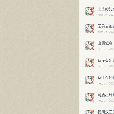
上班的兄
netdun
202
无畏云加
netdun
202
出俩域名
netdun
202
有没有出
netdun
202
有什么捞
netdun
202
网盾星球
netdun
202
我胡汉三