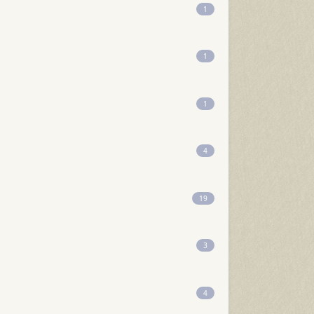
1
1
1
4
19
3
4