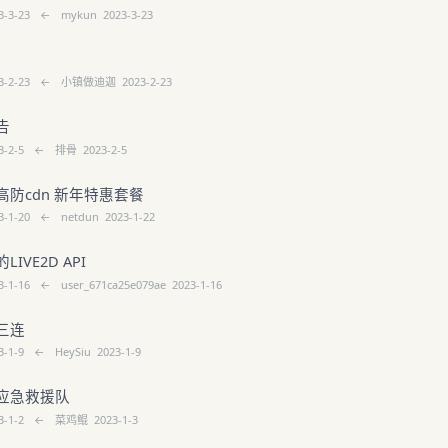
3-3-23
←
mykun
2023-3-23
3-2-23
←
小镇做迪迦
2023-2-23
告
3-2-5
←
排骨
2023-2-5
高防cdn 新年特惠套餐
3-1-20
←
netdun
2023-1-22
IVE2D API
3-1-16
←
user_671ca25e079ae
2023-1-16
三连
3-1-9
←
HeySiu
2023-1-9
应急救援队
3-1-2
←
菜鸡鲲
2023-1-3