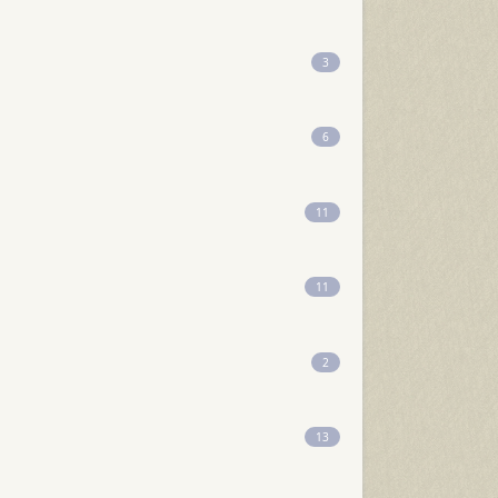
3
6
11
11
2
13