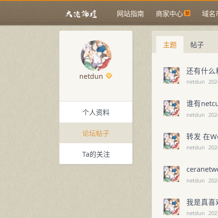
网站指南
商家中心
域名
主题
帖子
还有什么
netdun
netdun
202
谁有net
个人资料
netdun
202
论坛帖子
转发 在W
netdun
202
Ta的关注
cerane
netdun
202
我是真喜
netdun
202