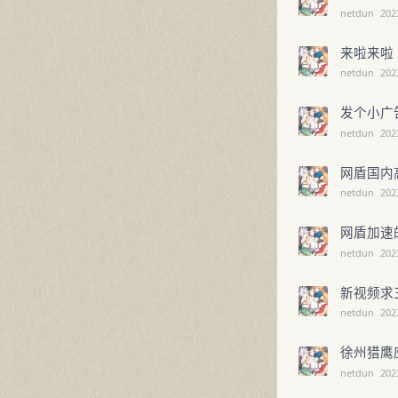
netdun
202
来啦来啦
netdun
202
发个小广
netdun
202
网盾国内
netdun
202
网盾加速的L
netdun
202
新视频求
netdun
202
徐州猎鹰
netdun
202