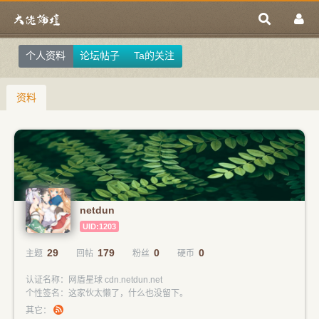
个人资料
论坛帖子
Ta的关注
资料
netdun
UID:1203
29
179
0
0
主题
回帖
粉丝
硬币
认证名称：网盾星球 cdn.netdun.net
个性签名：这家伙太懒了，什么也没留下。
其它：