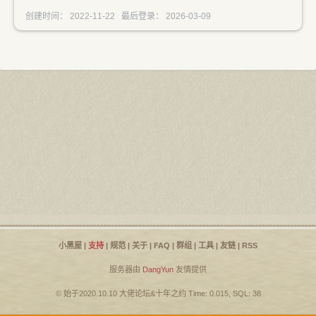
创建时间： 2022-11-22 最后登录： 2026-03-09
小黑屋
|
支持
|
规范
|
关于
|
FAQ
|
群组
|
工具
|
友链
|
RSS
服务器由
DangYun
友情提供
© 始于2020.10.10
大佬论坛
&
十年之约
Time: 0.015, SQL: 38