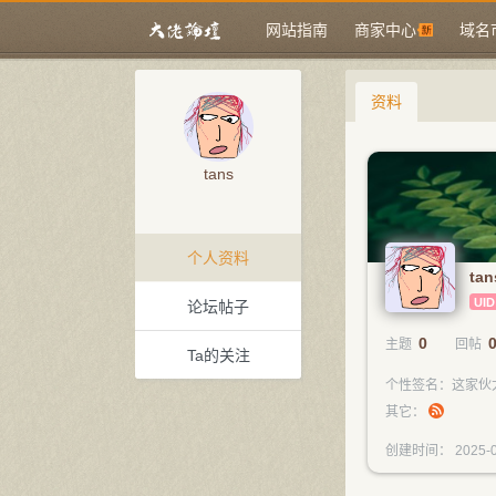
网站指南
商家中心
域名
资料
tans
个人资料
ta
UID
论坛帖子
0
主题
回帖
Ta的关注
个性签名：这家伙
其它：
创建时间： 2025-0