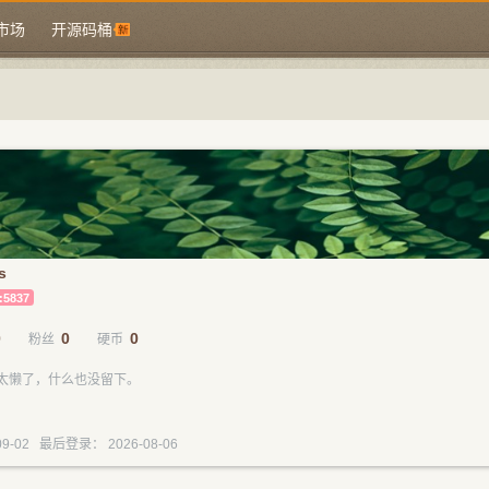
市场
开源码桶
ns
:5837
0
0
0
粉丝
硬币
太懒了，什么也没留下。
9-02 最后登录： 2026-08-06