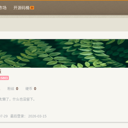
市场
开源码桶
板
:5803
1
0
0
粉丝
硬币
太懒了，什么也没留下。
7-29 最后登录： 2026-03-15