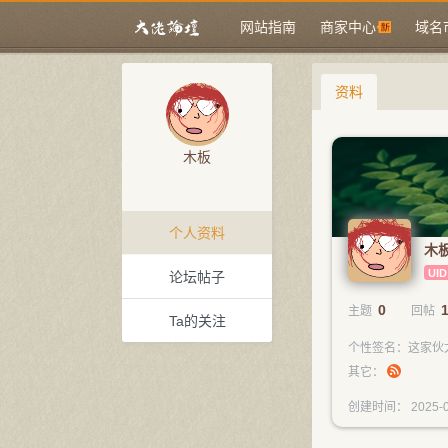
网站指南
商家中心
域名
资料
木板
个人资料
木
UID
论坛帖子
0
主题
回帖
Ta的关注
个性签名：这家伙
其它：
创建时间： 2025-0