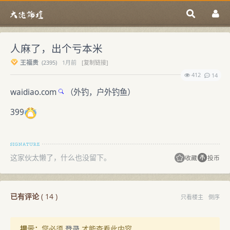
人麻了，出个亏本米
王福贵
(
2395)
1月前
[复制链接]
412
14
waidiao.com
（外钓，户外钓鱼）
399
这家伙太懒了，什么也没留下。
收藏
投币
已有评论
(
14
)
只看楼主
倒序
提示：
您必须
登录
才能查看此内容。