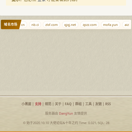
域名市场
456789.com.cn
nb.ci
zlsf.com
qjqj.net
zpzz.com
mofa.yun
aizh
小黑屋
|
支持
|
规范
|
关于
|
FAQ
|
群组
|
工具
|
友链
|
RSS
服务器由
DangYun
友情提供
© 始于2020.10.10
大佬论坛
&
十年之约
Time: 0.021, SQL: 28