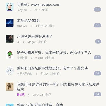
交易铺：www.jiaoyipu.com
11
jiaoyipu
←
狗
4小时前
出极品API域名
11
zzhou29
←
不讲李
5小时前
cn域名越来越好注册了
9
淡
←
vlogcc
5小时前
帖子标题没写好，搞出来的误会，差点多个主人
22
泽泽社长
←
vlogcc
5小时前
感叹咱们论坛的环境就是好，我写了个散文诗。
10
不是飞翔的猫
←
花百万
5小时前
我想问问 是谁开的第一枪？因为我只在大佬论坛发过
新站
34
秦始黄
←
vlogcc
5小时前
酷鸭七折新老用户续费，真香