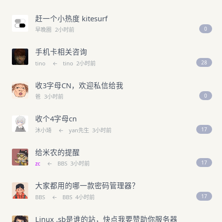
赶一个小热度 kitesurf
0
早晚圈
2小时前
手机卡相关咨询
28
tino
←
tino
2小时前
收3字母CN，欢迎私信给我
0
爸
3小时前
收个4字母cn
17
沐小琦
←
yan先生
3小时前
给米农的提醒
17
zc
←
BBS
3小时前
大家都用的哪一款密码管理器？
17
BBS
←
BBS
4小时前
Linux .sb是谁的站，快点我要赞助你服务器