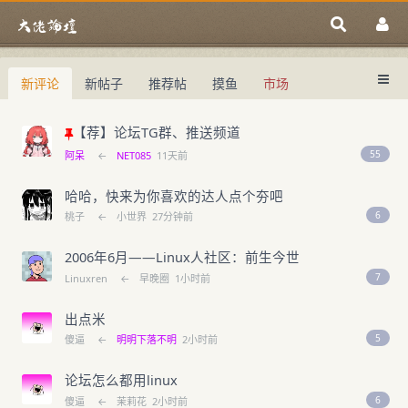
新评论
新帖子
推荐帖
摸鱼
市场
中国域名论坛
大佬论坛专注域名交易、域名投资、域名
中国域名论坛
域名交易指南
域名投资入门
【荐】论坛TG群、推送频道
55
阿呆
←
NET085
11天前
哈哈，快来为你喜欢的达人点个夯吧
6
桃子
←
小世界
27分钟前
2006年6月——Linux人社区：前生今世
7
Linuxren
←
早晚圈
1小时前
出点米
5
傻逼
←
明明下落不明
2小时前
论坛怎么都用linux
6
傻逼
←
茉莉花
2小时前