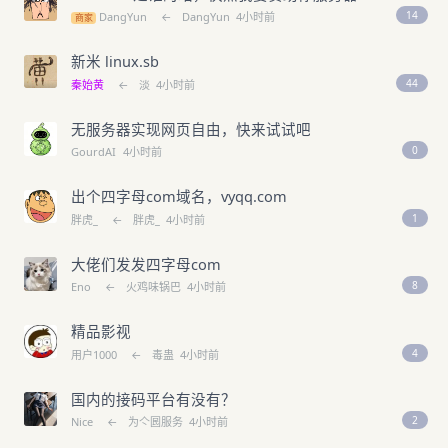
14
DangYun
←
DangYun
4小时前
商家
新米 linux.sb
44
秦始黄
←
淡
4小时前
无服务器实现网页自由，快来试试吧
0
GourdAI
4小时前
出个四字母com域名，vyqq.com
1
胖虎_
←
胖虎_
4小时前
大佬们发发四字母com
8
Eno
←
火鸡味锅巴
4小时前
精品影视
4
用户1000
←
毒蛊
4小时前
国内的接码平台有没有？
2
Nice
←
为亽囻服务
4小时前