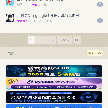
7
深蓝
←
Evan
5小时前
手贱更新了google浏览器，真特么的丑
7
李富贵大人
←
xs
5小时前
1
2
3
4
...2242
自助推广
购买广告位