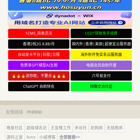
1CMS_简单灵活
USDT转账免手续费
香港2核2G 8.88/月
国内外|香港|美国|超便宜云服务器
自动发卡平台|巨稳|合规
海外秒开免实名云服务器
免费享GPT模型AI生图
电报会员自助开通
🔥🔥🔥说你呢，不要点🔥🔥🔥
六号易支付
ChatGPT 自助快充
网赚交流社区
友情链接
（
申请链接
）
晚星社区
超级域名论
王宜楷工作
米谷社
奶狗网
无铭图床
源码之家
liunx
小威博客
全部链接>>