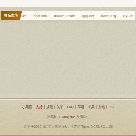
域名市场
p.com
lhz.net
9999.info
diaozhui.com
qjqj.net
lcann.org
ciyuan.d
小黑屋
|
支持
|
规范
|
关于
|
FAQ
|
群组
|
工具
|
友链
|
RSS
服务器由
DangYun
友情提供
© 始于2020.10.10
大佬论坛
&
十年之约
Time: 0.023, SQL: 26