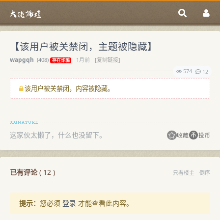
【该用户被关禁闭，主题被隐藏】
wapgqh
(
408)
1月前
[复制链接]
存在诈骗
574
12
该用户被关禁闭，内容被隐藏。
这家伙太懒了，什么也没留下。
收藏
投币
已有评论
(
12
)
只看楼主
倒序
提示：
您必须
登录
才能查看此内容。