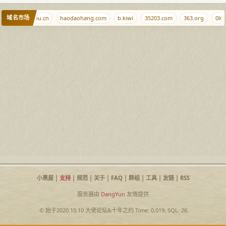
域名市场
j9.xyz
caoliu.cn
haodaohang.com
b.kiwi
35203.com
363.org
0l6.
小黑屋
|
支持
|
规范
|
关于
|
FAQ
|
群组
|
工具
|
友链
|
RSS
服务器由
DangYun
友情提供
© 始于2020.10.10
大佬论坛
&
十年之约
Time: 0.019, SQL: 26