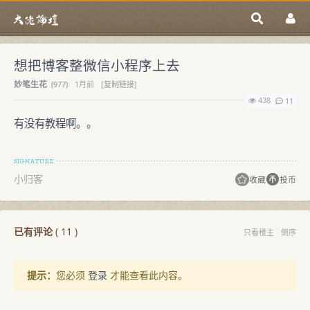
想把博客整微信小程序上去
妙笔生花
(
977)
1月前
[复制链接]
438
11
有没有教程啊。。
小归客
收藏
投币
已有评论
(
11
)
只看楼主
倒序
提示：
您必须
登录
才能查看此内容。