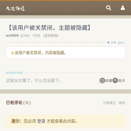
【该用户被关禁闭，主题被隐藏】
mi9999
(
5753)
1月前
[复制链接]
238
0
该用户被关禁闭，内容被隐藏。
这家伙太懒了，什么也没留下。
收藏
投币
已有评论
(
0
)
只看楼主
倒序
提示：
您必须
登录
才能查看此内容。