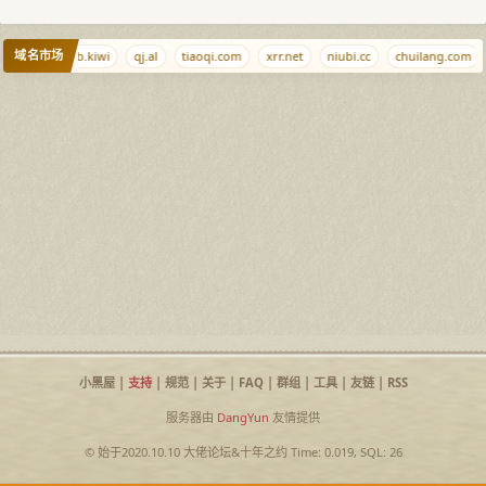
域名市场
9999.info
b.kiwi
qj.al
tiaoqi.com
xrr.net
niubi.cc
chuilang.com
小黑屋
|
支持
|
规范
|
关于
|
FAQ
|
群组
|
工具
|
友链
|
RSS
服务器由
DangYun
友情提供
© 始于2020.10.10
大佬论坛
&
十年之约
Time: 0.019, SQL: 26