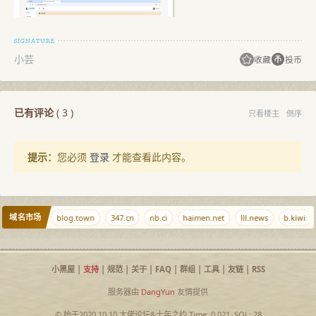
小芸
收藏
投币
已有评论
(
3
)
只看楼主
倒序
提示：
您必须
登录
才能查看此内容。
域名市场
blkj.cc
blog.town
347.cn
nb.ci
haimen.net
lll.news
b.kiwi
小黑屋
|
支持
|
规范
|
关于
|
FAQ
|
群组
|
工具
|
友链
|
RSS
服务器由
DangYun
友情提供
© 始于2020.10.10
大佬论坛
&
十年之约
Time: 0.021, SQL: 28