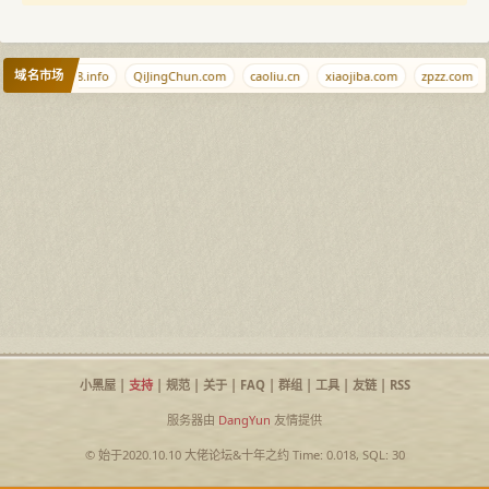
域名市场
an.gay
878.info
QiJingChun.com
caoliu.cn
xiaojiba.com
zpzz.com
小黑屋
|
支持
|
规范
|
关于
|
FAQ
|
群组
|
工具
|
友链
|
RSS
服务器由
DangYun
友情提供
© 始于2020.10.10
大佬论坛
&
十年之约
Time: 0.018, SQL: 30