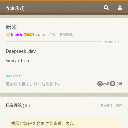
新米
bluish
(
4708)
2月前
[复制链接]
302
2
Deepseek .dev
Simcard .co
这家伙太懒了，什么也没留下。
收藏
投币
已有评论
(
2
)
只看楼主
倒序
提示：
您必须
登录
才能查看此内容。