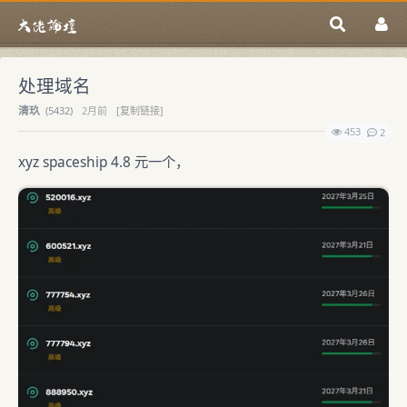
处理域名
清玖
(
5432)
2月前
[复制链接]
453
2
xyz spaceship 4.8 元一个，