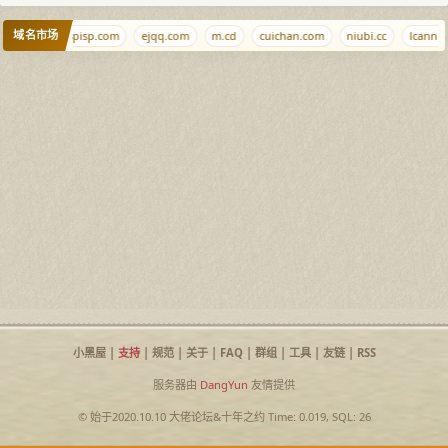
域名市场
nmd.cn
ispisp.com
ejqq.com
m.cd
cuichan.com
niubi.cc
lcann.o
小黑屋
|
支持
|
规范
|
关于
|
FAQ
|
群组
|
工具
|
友链
|
RSS
服务器由
DangYun
友情提供
© 始于2020.10.10
大佬论坛
&
十年之约
Time: 0.019, SQL: 26