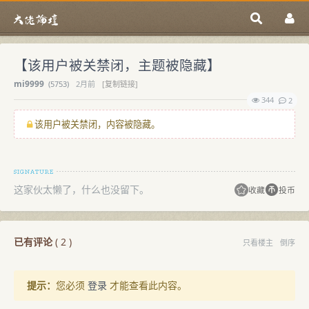
【该用户被关禁闭，主题被隐藏】
mi9999
(
5753)
2月前
[复制链接]
344
2
该用户被关禁闭，内容被隐藏。
这家伙太懒了，什么也没留下。
收藏
投币
已有评论
(
2
)
只看楼主
倒序
提示：
您必须
登录
才能查看此内容。