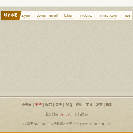
域名市场
r.com
meta.yun
domain.email
b.kiwi
niubi.cc
nimabi.com
razec
小黑屋
|
支持
|
规范
|
关于
|
FAQ
|
群组
|
工具
|
友链
|
RSS
服务器由
DangYun
友情提供
© 始于2020.10.10
大佬论坛
&
十年之约
Time: 0.020, SQL: 26