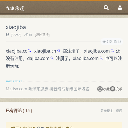
xiaojiba
爸
(
62243)
2月前
[复制链接]
513
15
xiaojiba.cc
xiaojiba.cn
都注册了，
xiaojiba.com
还
没有注册，
dajiba.com
注册了，
xiaojiba.com
也可以注
册玩玩
Mzdsx.com 毛泽东思想 拼音缩写顶级国际域名
收藏
投币
已有评论
(
15
)
只看楼主
倒序