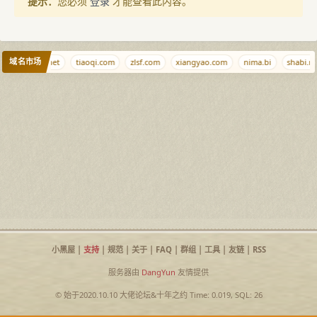
提示：
您必须
登录
才能查看此内容。
域名市场
com
qjqj.net
tiaoqi.com
zlsf.com
xiangyao.com
nima.bi
shabi.ne
小黑屋
|
支持
|
规范
|
关于
|
FAQ
|
群组
|
工具
|
友链
|
RSS
服务器由
DangYun
友情提供
© 始于2020.10.10
大佬论坛
&
十年之约
Time: 0.019, SQL: 26