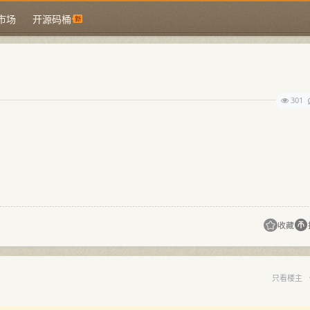
市场
开源码桶
301
收藏
只看楼主