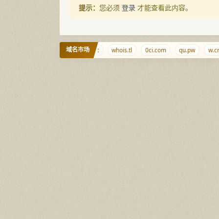
提示：
您必须
登录
才能查看此内容。
域名市场
aizhaocha.com
haimen.net
whois.tl
0ci.com
qu.pw
w.cr