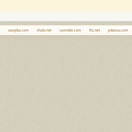
xiaojiba.com
shabi.net
caonidie.com
lhz.net
yidaosu.com