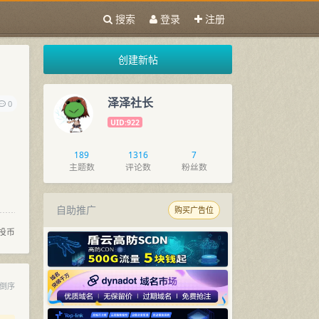
搜索
登录
注册
创建新帖
泽泽社长
0
UID:922
189
1316
7
主题数
评论数
粉丝数
自助推广
购买广告位
投币
倒序