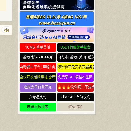
qjqj.net
iiww.net
ciyuan.dog
foo.foo
35203.com
xrr.net
a
1CMS_简单灵活
USDT转账免手续费
香港2核2G 8.88/月
国内外|香港|美国|超便宜云服务器
自动发卡平台|巨稳|合规
海外秒开免实名云服务器
全栈开发者聚集地 雷若社区 leiruo.com
免费享GPT模型AI生图
电报会员自助开通
🔥🔥🔥说你呢，不要点🔥🔥🔥
六号易支付
ChatGPT 自助快充
网赚交流社区
特价招租