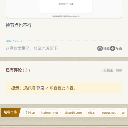
换节点也不行
这家伙太懒了，什么也没留下。
收藏
投币
已有评论
(
3
)
只看楼主
倒序
提示：
您必须
登录
才能查看此内容。
域名市场
iu.cn
w.cr
714.cn
haimen.net
shaobi.com
nb.ci
ouou.net
ww