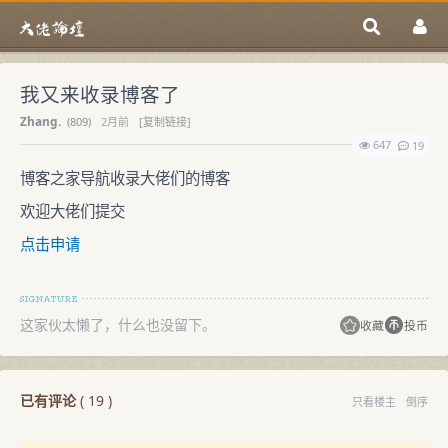
我又来收录博客了
Zhang.
(
809)
2月前
[复制链接]
647
19
博客之家导航收录大佬们的博客
欢迎大佬们提交
点击申请
这家伙太懒了，什么也没留下。
收藏
投币
已有评论
(
19
)
只看楼主
倒序