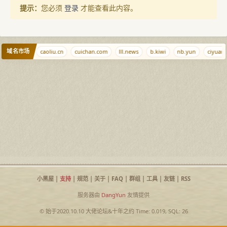
提示：
您必须
登录
才能查看此内容。
域名市场
714.cn
caoliu.cn
cuichan.com
lll.news
b.kiwi
nb.yun
ciyuan.
小黑屋
|
支持
|
规范
|
关于
|
FAQ
|
群组
|
工具
|
友链
|
RSS
服务器由
DangYun
友情提供
© 始于2020.10.10
大佬论坛
&
十年之约
Time: 0.019, SQL: 26