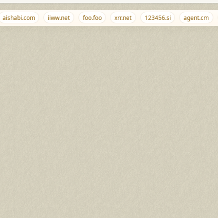
ishabi.com
iiww.net
foo.foo
xrr.net
123456.si
agent.cm