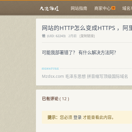
网站指南
商家中心
域名
网站的HTTP怎么变成HTTPS ，
爸
(
UID:
62243)
2月前
[复制链接]
可能我部署错了？ 有什么解决方法阿？
Mzdsx.com 毛泽东思想 拼音缩写顶级国际域名
已有评论
(
12
)
提示：
您必须
登录
才能查看此内容。