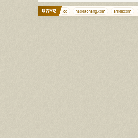
域名市场
an.com
qu.pw
b.kiwi
m.cd
haodaohang.com
arkdir.com
a