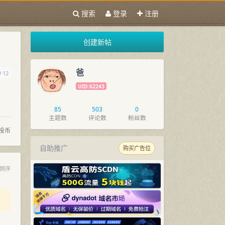
搜索
登录
注册
创建新帖
爸
12
UID:62243
85
503
0
主题数
评论数
粉丝数
投币
自助推广
购买广告位
倒序