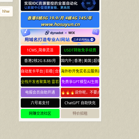
hhwh.com
www.pm
j9.xyz
chuilang.com
qq.md
bibi.bi
cu
1CMS_简单灵活
USDT转账免手续费
香港2核2G 8.88/月
国内外|香港|美国|超便宜云服务器
自动发卡平台|巨稳|合规
海外秒开免实名云服务器
全栈开发者聚集地 雷若社区 leiruo.com
免费享GPT模型AI生图
电报会员自助开通
🔥🔥🔥说你呢，不要点🔥🔥🔥
六号易支付
ChatGPT 自助快充
网赚交流社区
特价招租