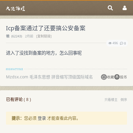
Icp备案通过了还要搞公安备案
爸
(
62243)
2月前
[复制链接]
496
8
进入了没找到备案的地方，怎么回事呢
Mzdsx.com 毛泽东思想 拼音缩写顶级国际域名
收藏
投币
已有评论
(
8
)
只看楼主
倒序
提示：
您必须
登录
才能查看此内容。