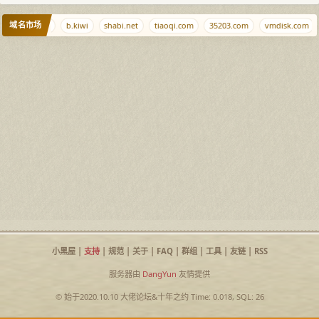
域名市场
m
qjqj.net
b.kiwi
shabi.net
tiaoqi.com
35203.com
vmdisk.com
小黑屋
|
支持
|
规范
|
关于
|
FAQ
|
群组
|
工具
|
友链
|
RSS
服务器由
DangYun
友情提供
© 始于2020.10.10
大佬论坛
&
十年之约
Time: 0.018, SQL: 26