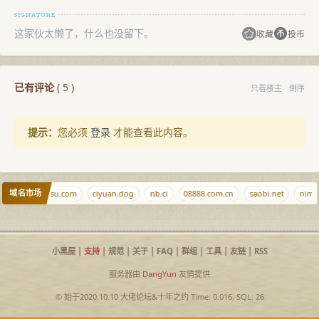
这家伙太懒了，什么也没留下。
收藏
投币
已有评论
(
5
)
只看楼主
倒序
提示：
您必须
登录
才能查看此内容。
域名市场
com
yidaosu.com
ciyuan.dog
nb.ci
08888.com.cn
saobi.net
nima
小黑屋
|
支持
|
规范
|
关于
|
FAQ
|
群组
|
工具
|
友链
|
RSS
服务器由
DangYun
友情提供
© 始于2020.10.10
大佬论坛
&
十年之约
Time: 0.016, SQL: 26