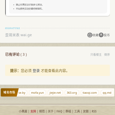
歪哥米表 wai.ge
收藏
投币
已有评论
(
3
)
只看楼主
倒序
提示：
您必须
登录
才能查看此内容。
域名市场
d
metaverse.by
mofa.yun
jiejie.net
363.org
tiaoqi.com
qq.md
小黑屋
|
支持
|
规范
|
关于
|
FAQ
|
群组
|
工具
|
友链
|
RSS