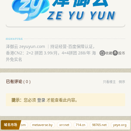
泽御云 zeyuyun.com ｜持证经营-百度保障认证，
香港CN2：2×2 拼团 3.99/月，4×4拼团 288/年 海
收藏
投币
外免实名
已有评论
(
0
)
只看楼主
倒序
提示：
您必须
登录
才能查看此内容。
域名市场
xiangyao.com
metaverse.by
xrr.net
714.cn
98765.net
yeye.org