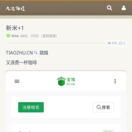
新米+1
tino
(
605)
3月前
[复制链接]
435
3
TIAOZHU.CN
跳蛛
又浪费一杯咖啡