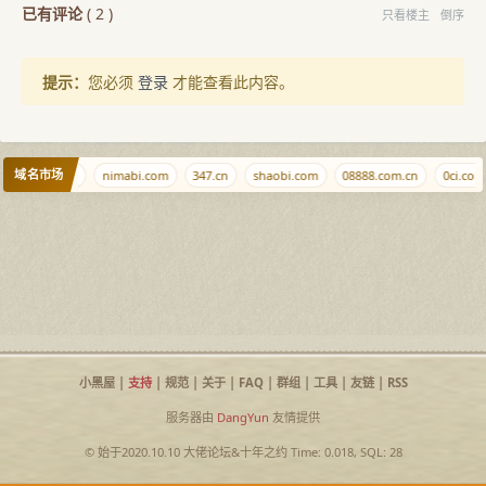
已有评论
(
2
)
只看楼主
倒序
提示：
您必须
登录
才能查看此内容。
域名市场
pw
foo.foo
nimabi.com
347.cn
shaobi.com
08888.com.cn
0ci.com
小黑屋
|
支持
|
规范
|
关于
|
FAQ
|
群组
|
工具
|
友链
|
RSS
服务器由
DangYun
友情提供
© 始于2020.10.10
大佬论坛
&
十年之约
Time: 0.018, SQL: 28