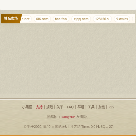
域名市场
com
haimen.net
0l6.com
foo.foo
ejqq.com
123456.si
9.wales
9
小黑屋
|
支持
|
规范
|
关于
|
FAQ
|
群组
|
工具
|
友链
|
RSS
服务器由
DangYun
友情提供
© 始于2020.10.10
大佬论坛
&
十年之约
Time: 0.014, SQL: 27