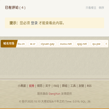
已有评论
(
4
)
只看楼主
倒序
提示：
您必须
登录
才能查看此内容。
域名市场
en.net
caoliu.cn
w.cr
ciyuan.gay
ouou.net
qjqj.net
qu.pw
ha
小黑屋
|
支持
|
规范
|
关于
|
FAQ
|
群组
|
工具
|
友链
|
RSS
服务器由
DangYun
友情提供
© 始于2020.10.10
大佬论坛
&
十年之约
Time: 0.016, SQL: 26