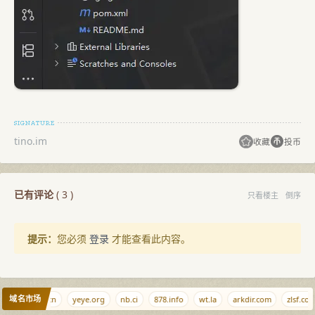
tino.im
收藏
投币
已有评论
(
3
)
只看楼主
倒序
提示：
您必须
登录
才能查看此内容。
域名市场
wwwww.com.cn
yeye.org
nb.ci
878.info
wt.la
arkdir.com
zlsf.com