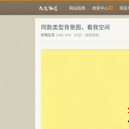
网站指南
商家中心
域名
同款类型背景图，看我空间
妙笔生花
(
UID:
977)
3月前
[复制链接]