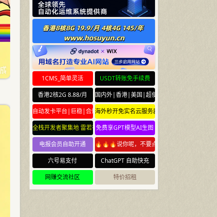
1CMS_简单灵活
USDT转账免手续费
香港2核2G 8.88/月
国内外|香港|美国|超便宜云服务器
自动发卡平台|巨稳|合规
海外秒开免实名云服务器
全栈开发者聚集地 雷若社区 leiruo.com
免费享GPT模型AI生图
电报会员自助开通
🔥🔥🔥说你呢，不要点🔥🔥🔥
六号易支付
ChatGPT 自助快充
网赚交流社区
特价招租