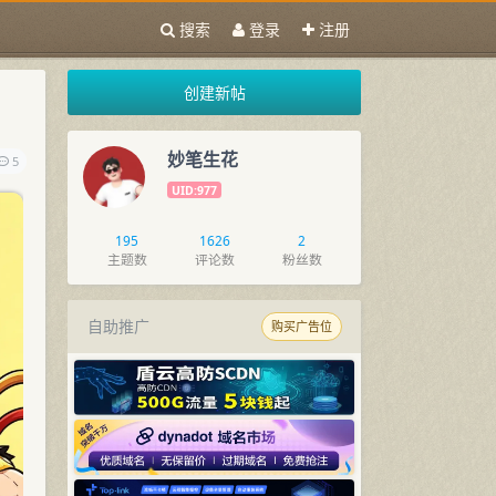
搜索
登录
注册
创建新帖
妙笔生花
5
UID:977
195
1626
2
主题数
评论数
粉丝数
自助推广
购买广告位