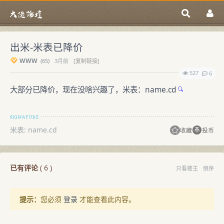
出米-米表已降价
WWW
(
65)
3月前
[复制链接]
527
6
大部分已降价，现在没啥兴趣了，米表：
name.cd
米表: name.cd
收藏
投币
已有评论
(
6
)
只看楼主
倒序
提示：
您必须
登录
才能查看此内容。