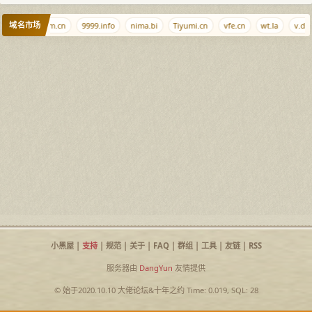
域名市场
wwwww.com.cn
9999.info
nima.bi
Tiyumi.cn
vfe.cn
wt.la
v.do
小黑屋
|
支持
|
规范
|
关于
|
FAQ
|
群组
|
工具
|
友链
|
RSS
服务器由
DangYun
友情提供
© 始于2020.10.10
大佬论坛
&
十年之约
Time: 0.019, SQL: 28