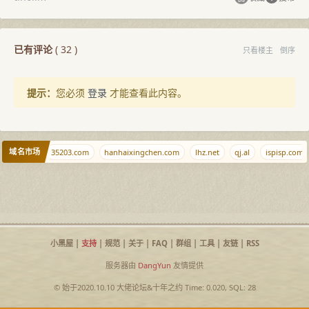
已有评论
(
32
)
只看楼主
倒序
提示：
您必须
登录
才能查看此内容。
域名市场
aimen.net
35203.com
hanhaixingchen.com
lhz.net
qj.al
ispisp.com
小黑屋
|
支持
|
规范
|
关于
|
FAQ
|
群组
|
工具
|
友链
|
RSS
服务器由
DangYun
友情提供
© 始于2020.10.10
大佬论坛
&
十年之约
Time: 0.020, SQL: 28