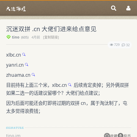
沉迷双拼 .cn 大佬们进来给点意见
tino
(
605)
4月前
[复制链接]
729
32
xlbc.cn
yanri.cn
zhuama.cn
目前持有上面三个米，
xlbc.cn
后续肯定卖掉；另外俩双拼
如果二选一的话建议留哪个？大佬们给点建议；
因为后面可能还会盯即将过期的双拼 cn，属于淘汰制了，屯
太多觉得浪费钱；
tino.im
收藏
投币