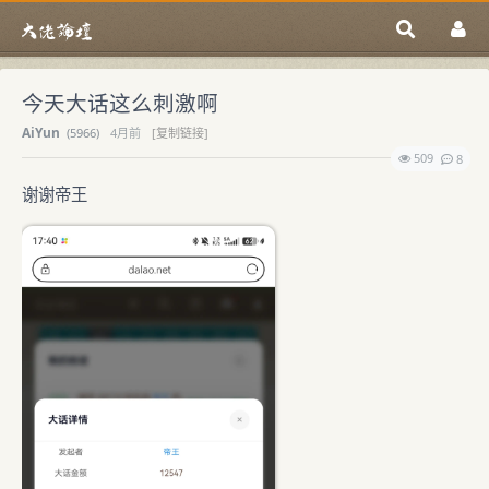
今天大话这么刺激啊
AiYun
(
5966)
4月前
[复制链接]
509
8
谢谢帝王