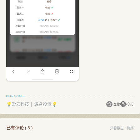
💡爱云科技 | 域名投资💡
收藏
投币
已有评论
(
8
)
只看楼主
倒序