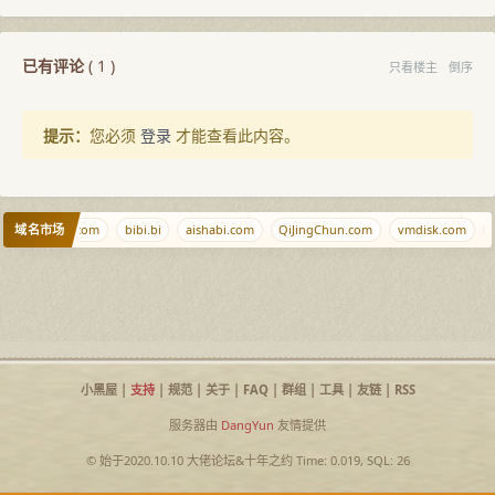
已有评论
(
1
)
只看楼主
倒序
提示：
您必须
登录
才能查看此内容。
域名市场
xiangyao.com
bibi.bi
aishabi.com
QiJingChun.com
vmdisk.com
f
小黑屋
|
支持
|
规范
|
关于
|
FAQ
|
群组
|
工具
|
友链
|
RSS
服务器由
DangYun
友情提供
© 始于2020.10.10
大佬论坛
&
十年之约
Time: 0.019, SQL: 26