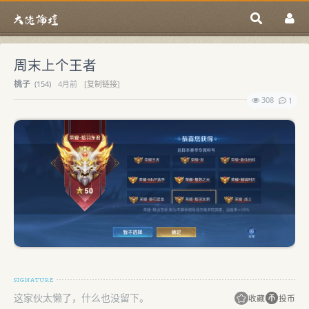
周末上个王者
桃子
(
154)
4月前
[复制链接]
308
1
这家伙太懒了，什么也没留下。
收藏
投币