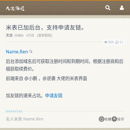
米表已加后台，支持申请友链。
无念
(
5980)
4月前
[复制链接]
554
11
Name.Ren
后台添加域名后可获取注册时间和到期时间，根据注册商和后
缀获取续费价。
前端来自 @小鹏 ，@逆袭 大佬的米表界面
加友链的速来占坑。
申请友链
名人米表 Name.Ren
收藏
投币