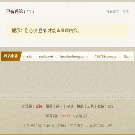
已有评论
(
11
)
只看楼主
倒序
提示：
您必须
登录
才能查看此内容。
域名市场
8.com.cn
nima.bi
saobi.net
haodaohang.com
456789.com.cn
lhz.net
小黑屋
|
支持
|
规范
|
关于
|
FAQ
|
群组
|
工具
|
友链
|
RSS
服务器由
DangYun
友情提供
© 始于2020.10.10
大佬论坛
&
十年之约
Time: 0.020, SQL: 27