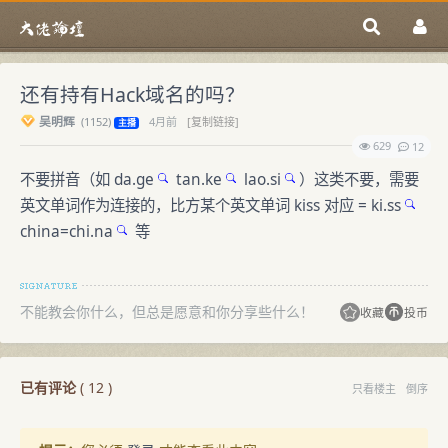
还有持有Hack域名的吗？
吴明辉
(
1152)
4月前
[复制链接]
主播
629
12
不要拼音（如
da.ge
tan.ke
lao.si
）这类不要，需要
英文单词作为连接的，比方某个英文单词 kiss 对应 =
ki.ss
china=
chi.na
等
不能教会你什么，但总是愿意和你分享些什么！
收藏
投币
已有评论
(
12
)
只看楼主
倒序