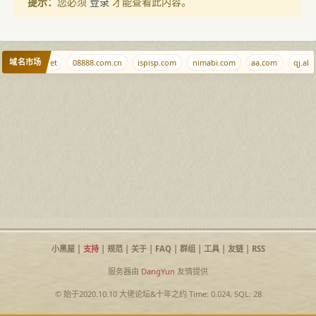
提示：
您必须
登录
才能查看此内容。
域名市场
.ee
qjqj.net
08888.com.cn
ispisp.com
nimabi.com
аа.com
qj.al
小黑屋
|
支持
|
规范
|
关于
|
FAQ
|
群组
|
工具
|
友链
|
RSS
服务器由
DangYun
友情提供
© 始于2020.10.10
大佬论坛
&
十年之约
Time: 0.024, SQL: 28