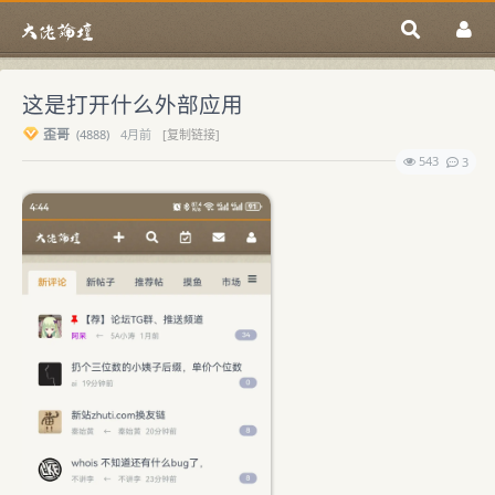
这是打开什么外部应用
歪哥
(
4888)
4月前
[复制链接]
543
3