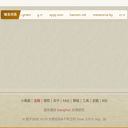
域名市场
.xyz
gmbh.gmbh
g.cr
ejqq.com
haimen.net
metaverse.by
cc.mb
小黑屋
|
支持
|
规范
|
关于
|
FAQ
|
群组
|
工具
|
友链
|
RSS
服务器由
DangYun
友情提供
© 始于2020.10.10
大佬论坛
&
十年之约
Time: 0.013, SQL: 26