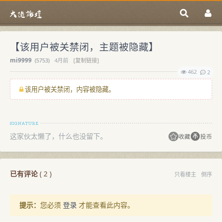
【该用户被关禁闭，主题被隐藏】
mi9999
(
5753)
4月前
[复制链接]
462
2
该用户被关禁闭，内容被隐藏。
这家伙太懒了，什么也没留下。
收藏
投币
已有评论
(
2
)
只看楼主
倒序
提示：
您必须
登录
才能查看此内容。