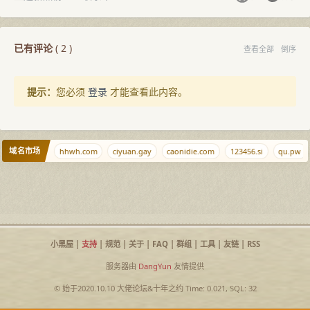
已有评论
(
2
)
查看全部
倒序
提示：
您必须
登录
才能查看此内容。
域名市场
iaojiba.com
hhwh.com
ciyuan.gay
caonidie.com
123456.si
qu.pw
小黑屋
|
支持
|
规范
|
关于
|
FAQ
|
群组
|
工具
|
友链
|
RSS
服务器由
DangYun
友情提供
© 始于2020.10.10
大佬论坛
&
十年之约
Time: 0.021, SQL: 32