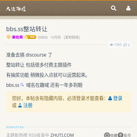
bbs.ss整站转让
秦始黄
(
5003)
10月前
[复制链接]
1355
2
准备去搞 discourse 了
整站转让 包括很多付费主题插件
有抽奖功能 稍微投入点就可以运营起来。
bbs.ss
域名在趣域 还有一年多到期
您好，本帖含有隐藏内容，必须登录才能查看：
登录
或
注册
主题新热榜 RSS收录中
ZHUTI.COM
收藏
投币