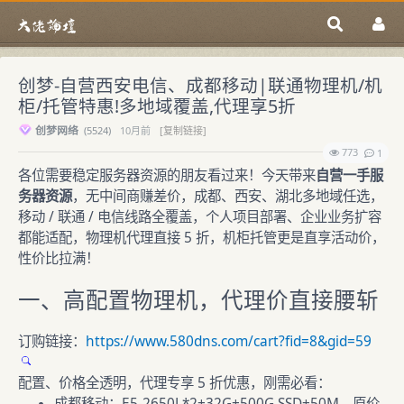
创梦-自营西安电信、成都移动|联通物理机/机
柜/托管特惠!多地域覆盖,代理享5折
创梦网络
(
5524)
10月前
[复制链接]
773
1
各位需要稳定服务器资源的朋友看过来！今天带来
自营一手服
务器资源
，无中间商赚差价，成都、西安、湖北多地域任选，
移动 / 联通 / 电信线路全覆盖，个人项目部署、企业业务扩容
都能适配，物理机代理直接 5 折，机柜托管更是直享活动价，
性价比拉满！
一、高配置物理机，代理价直接腰斩
订购链接：
https://www.580dns.com/cart?fid=8&gid=59
配置、价格全透明，代理专享 5 折优惠，刚需必看：
成都移动：E5-2650L*2+32G+500G SSD+50M，原价