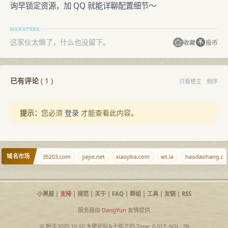
询早锁定资源，加 QQ 就能详聊配置细节～
这家伙太懒了，什么也没留下。
收藏
投币
已有评论
(
1
)
只看楼主
倒序
提示：
您必须
登录
才能查看此内容。
域名市场
vps.spa
35203.com
jiejie.net
xiaojiba.com
wt.la
haodaohang.co
小黑屋
|
支持
|
规范
|
关于
|
FAQ
|
群组
|
工具
|
友链
|
RSS
服务器由
DangYun
友情提供
© 始于2020.10.10
大佬论坛
&
十年之约
Time: 0.017, SQL: 28