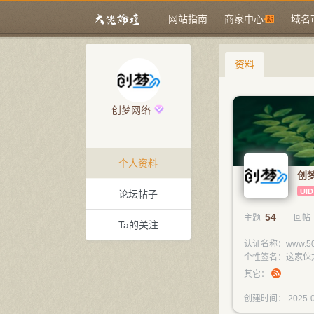
网站指南
商家中心
域名
资料
创梦网络
个人资料
创
UID
论坛帖子
54
主题
回帖
Ta的关注
认证名称：www.50
个性签名：这家伙
其它：
创建时间： 2025-0