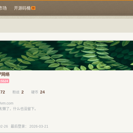
市场
开源码桶
梦网络
:5524
72
2
24
粉丝
硬币
vm.com
太懒了，什么也没留下。
2-26 最后登录： 2026-03-21