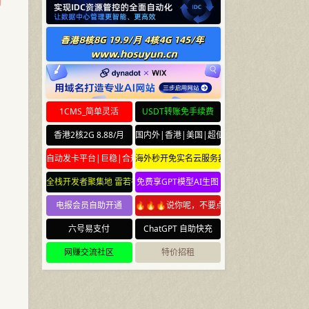
月
1CMS_简单灵活
USDT转账免手续费
香港2核2G 8.88/月
国内外|香港|美国|超便宜云服务器
自动发卡平台|巨稳|合规
海外秒开免实名云服务器
全栈开发者聚集地 雷若社区 leiruo.com
免费享GPT模型AI生图
电报会员自助开通
🔥🔥🔥说你呢，不要点🔥🔥🔥
六号易支付
ChatGPT 自助快充
网赚交流社区
特价招租