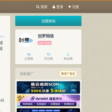
搜索
登录
注册
创建新帖
创梦网络
0
域
UID:5524
是
54
72
2
主题数
评论数
粉丝数
自助推广
购买广告位
4I