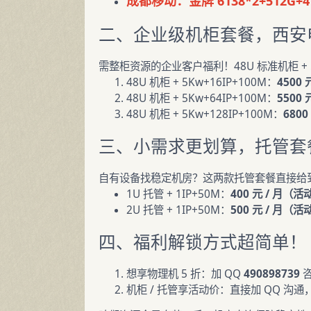
成都移动：金牌 6138*2+512G+4T 
二、企业级机柜套餐，西安
需整柜资源的企业客户福利！48U 标准机柜 + 5
48U 机柜 + 5Kw+16IP+100M：
4500
48U 机柜 + 5Kw+64IP+100M：
5500
48U 机柜 + 5Kw+128IP+100M：
680
三、小需求更划算，托管套
自有设备找稳定机房？这两款托管套餐直接给
1U 托管 + 1IP+50M：
400 元 / 月（
2U 托管 + 1IP+50M：
500 元 / 月（
四、福利解锁方式超简单！
想享物理机 5 折：加 QQ
490898739
咨
机柜 / 托管享活动价：直接加 QQ 沟