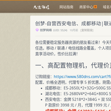
网站指南
商家中心
域名
创梦-自营西安电信、成都移动|联通
创梦网络
(
UID:
5524)
10月前
[复制链接]
各位需要稳定服务器资源的朋友看过来！今天
任选，移动 / 联通 / 电信线路全覆盖，个
直享活动价，性价比拉满！
一、高配置物理机，代理价
订购链接：
https://www.580dns.com/cart?f
配置、价格全透明，代理专享 5 折优惠，刚需
成都移动：E5-2650L*2+32G+500G SS
湖北电信：E5-2680V4*2+64G+800G S
西安电信：金牌 5218*2+384G + 双 SSD
P 款原价 3998 元 / 月，代理 1999 元 /